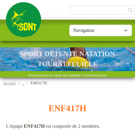
Panneau de gestion des cookies
SPORT DÉTENTE NATATION
TOURNEFEUILLE
PISCINE OASIS ,51 CHEM. DE LARRAMET TOURNEFEUILLE
Accueil
ENF417H
ENF417H
L'équipe
ENF417H
est composée de 2 membres.