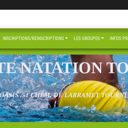
INSCRIPTIONS/REINSCRIPTIONS
LES GROUPES
INFOS PR
TE NATATION T
 OASIS ,51 CHEM. DE LARRAMET TOURN