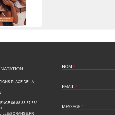
NOM
*
 NATATION
TIONS PLACE DE LA
EMAIL
*
E
NCE 06.88.33.87.53/
MESSAGE
*
8
UILLE@ORANGE.FR