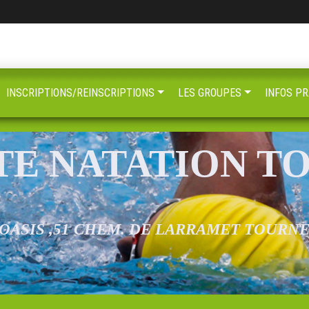
INSCRIPTIONS/REINSCRIPTIONS
LES GROUPES
INFOS PR
TE NATATION T
 OASIS ,51 CHEM. DE LARRAMET TOURN