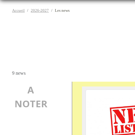
Accueil
2026-2027
Les news
9 news
A
NOTER